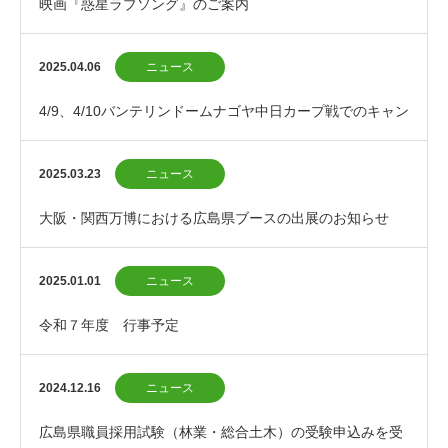
映画『惑星ラブソング』のご案内
2025.04.06
ニュース
4/9、4/10バンテリンドームナゴヤ中日カープ戦でのキャン
ペーンのお知らせ
2025.03.23
ニュース
大阪・関西万博における広島県ブースの出展のお知らせ
2025.01.01
ニュース
令和７年度 行事予定
2024.12.16
ニュース
広島県職員採用試験（林業・総合土木）の受験申込みを受