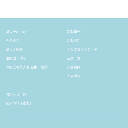
付中です
県人会について
活動報告
会長挨拶
活動予定
県人会概要
会報誌ダウンロード
組織図・体制
活動一覧
中部広島県人会 会則・規則
入会案内
入会申込
お知らせ一覧
個人情報保護方針