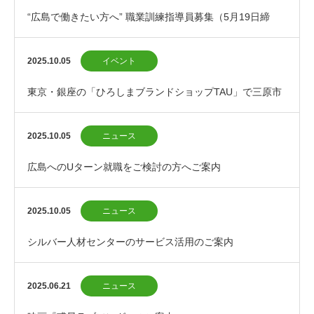
“広島で働きたい方へ” 職業訓練指導員募集（5月19日締
切）
2025.10.05
イベント
東京・銀座の「ひろしまブランドショップTAU」で三原市
のPRイベントを開催します！
2025.10.05
ニュース
広島へのUターン就職をご検討の方へご案内
2025.10.05
ニュース
シルバー人材センターのサービス活用のご案内
2025.06.21
ニュース