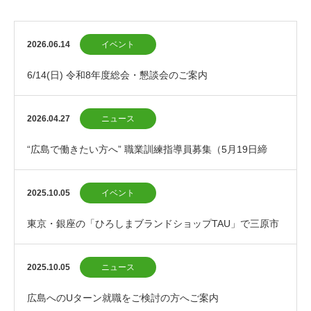
2026.06.14
イベント
6/14(日) 令和8年度総会・懇談会のご案内
2026.04.27
ニュース
“広島で働きたい方へ” 職業訓練指導員募集（5月19日締
切）
2025.10.05
イベント
東京・銀座の「ひろしまブランドショップTAU」で三原市
のPRイベントを開催します！
2025.10.05
ニュース
広島へのUターン就職をご検討の方へご案内