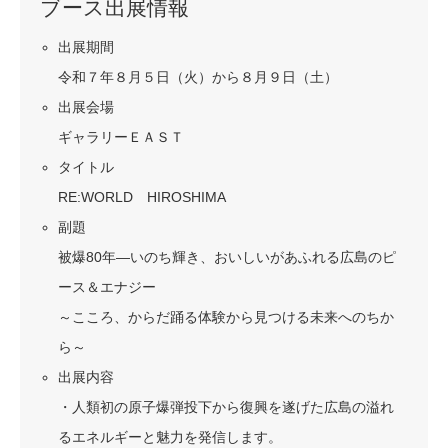
ブース出展情報
出展期間
令和７年８月５日（火）から８月９日（土）
出展会場
ギャラリーＥＡＳＴ
タイトル
RE:WORLD HIROSHIMA
副題
被爆80年―いのち輝き、おいしいがあふれる広島のピ
ース＆エナジー
～こころ、からだ踊る体験から見つける未来へのちか
ら～
出展内容
・人類初の原子爆弾投下から復興を遂げた広島の溢れ
るエネルギーと魅力を発信します。