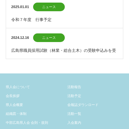
2025.01.01
ニュース
令和７年度 行事予定
2024.12.16
ニュース
広島県職員採用試験（林業・総合土木）の受験申込みを受
付中です
県人会について
活動報告
会長挨拶
活動予定
県人会概要
会報誌ダウンロード
組織図・体制
活動一覧
中部広島県人会 会則・規則
入会案内