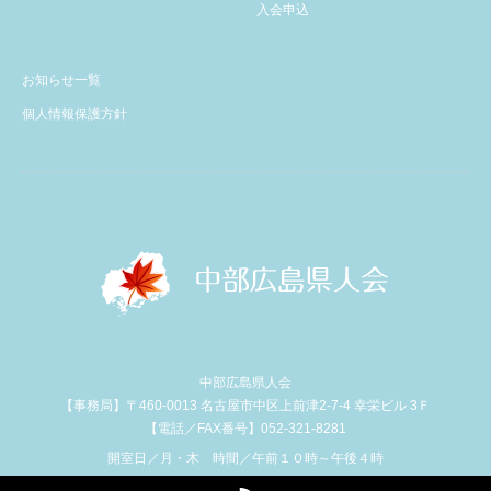
入会申込
お知らせ一覧
個人情報保護方針
中部広島県人会
【事務局】〒460-0013 名古屋市中区上前津2-7-4 幸栄ビル 3Ｆ
【電話／FAX番号】052-321-8281
開室日／月・木 時間／午前１０時～午後４時
RSS